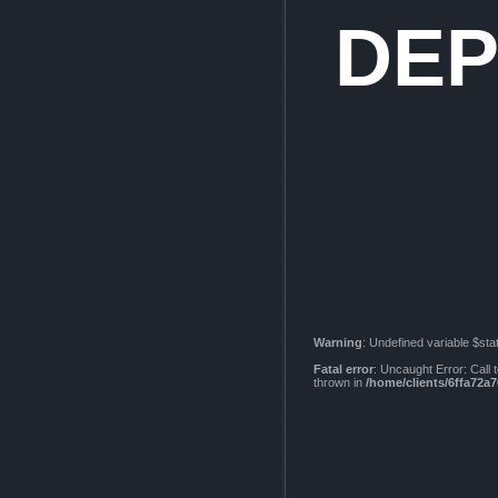
DE
Warning
: Undefined variable $sta
Fatal error
: Uncaught Error: Cal
thrown in
/home/clients/6ffa7